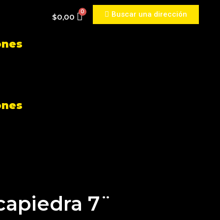
Buscar una dirección
$
0,00
ones
ones
capiedra 7¨