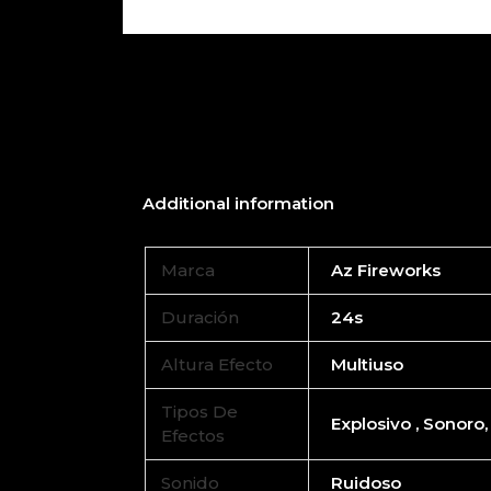
Additional information
Marca
Az Fireworks
Duración
24s
Altura Efecto
Multiuso
Tipos De
Explosivo , Sonoro,
Efectos
Sonido
Ruidoso