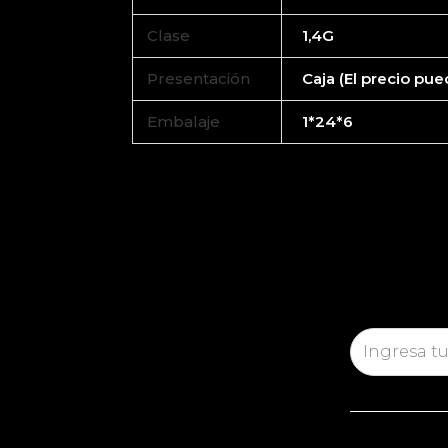
Clase
1,4G
Presentación
Caja (El precio pue
Embalaje
1*24*6