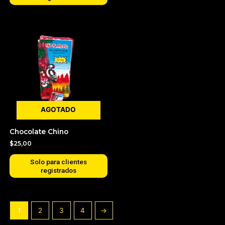
AGOTADO
Chocolate Chino
$
25,00
Solo para clientes
registrados
1
2
3
4
→