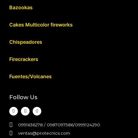
Bazookas
Cakes Multicolor fireworks
Chispeadores
Firecrackers
Fuentes/Volcanes
Follow Us
0991636278 / 0987097586/0999124290
ventas@pirotecnics.com​