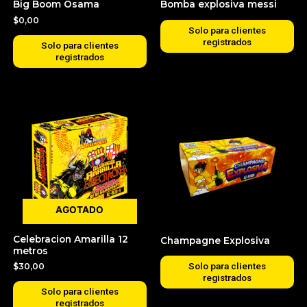
Big Boom Osama
Bomba explosiva messi
$
0,00
Solo para clientes
registrados
Solo para clientes
registrados
AGOTADO
Celebracion Amarilla 12
Champagne Explosiva
metros
Solo para clientes
$
30,00
registrados
Solo para clientes
registrados