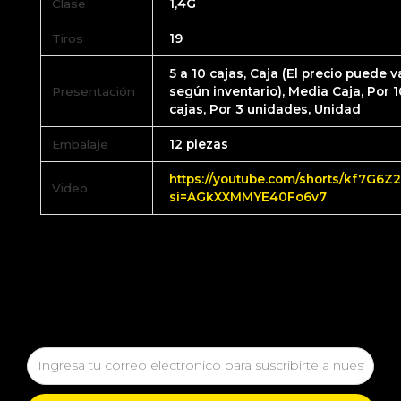
Clase
1,4G
Tiros
19
5 a 10 cajas, Caja (El precio puede v
Presentación
según inventario), Media Caja, Por 
cajas, Por 3 unidades, Unidad
Embalaje
12 piezas
https://youtube.com/shorts/kf7G6Z
Video
si=AGkXXMMYE40Fo6v7