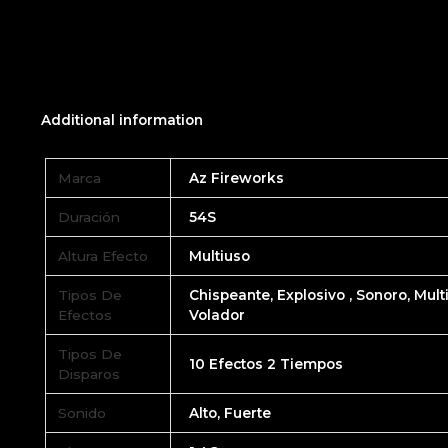
Additional information
Marca
Az Fireworks
Duración
54S
Altura Efecto
Multiuso
Tipos De
Chispeante, Explosivo , Sonoro, Multi
Efectos
Volador
Tipos De
10 Efectos 2 Tiempos
Disparos
Sonido
Alto, Fuerte