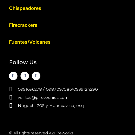
Chispeadores
Firecrackers
Fuentes/Volcanes
Follow Us
0991636278 / 0987097586/0999124290
ventas@pirotecnics.com​
Noguchi 705 y Huancavilca, esq.
© All rights reserved AZFireworks