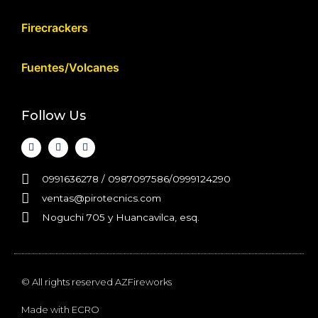
Firecrackers
Fuentes/Volcanes
Follow Us
0991636278 / 0987097586/0999124290
ventas@pirotecnics.com​
Noguchi 705 y Huancavilca, esq.
© All rights reserved AZFireworks
Made with
ECRO