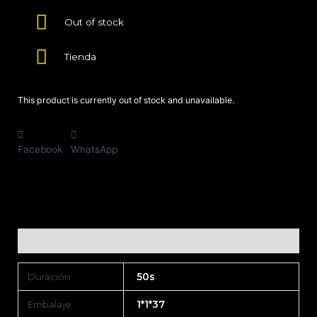
Out of stock
Tienda
This product is currently out of stock and unavailable.
Facebook
WhatsApp
Additional information
Duración
50s
Embalaje
1*1*37