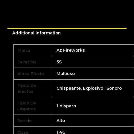
Additional information
Marca
Az Fireworks
Duración
5S
Altura Efecto
Multiuso
Tipos De
Chispeante, Explosivo , Sonoro
Efectos
Tipos De
1 disparo
Disparos
Sonido
Alto
Clase
1,4G