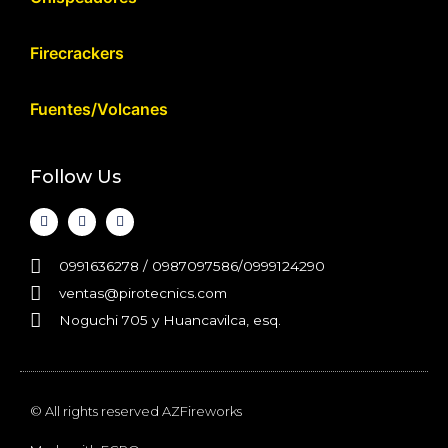
Firecrackers
Fuentes/Volcanes
Follow Us
0991636278 / 0987097586/0999124290
ventas@pirotecnics.com​
Noguchi 705 y Huancavilca, esq.
© All rights reserved AZFireworks