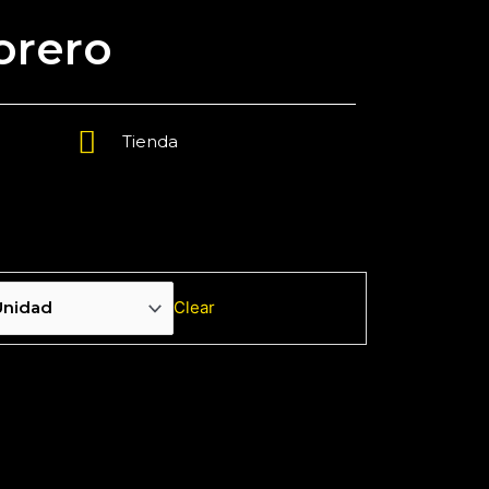
torero
Tienda
Clear