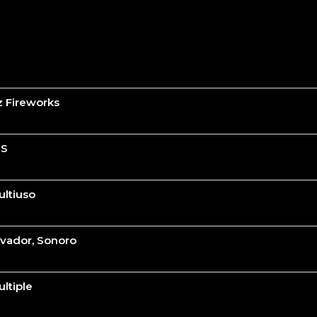
z Fireworks
0S
ultiuso
lvador, Sonoro
ltiple