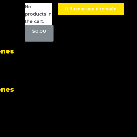
No
Buscar una dirección
products in
the cart.
$
0,00
ones
ones