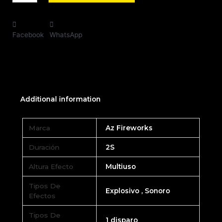
Facebook
WhatsApp
Additional information
Marca
Az Fireworks
Duración
2S
Altura Efecto
Multiuso
Tipos De
Explosivo , Sonoro
Efectos
Tipos De
1 disparo