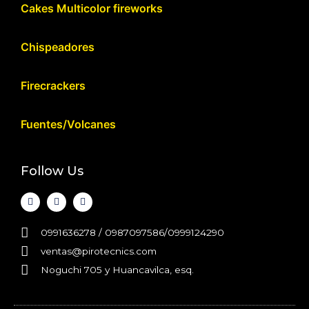
Cakes Multicolor fireworks
Chispeadores
Firecrackers
Fuentes/Volcanes
Follow Us
0991636278 / 0987097586/0999124290
ventas@pirotecnics.com​
Noguchi 705 y Huancavilca, esq.