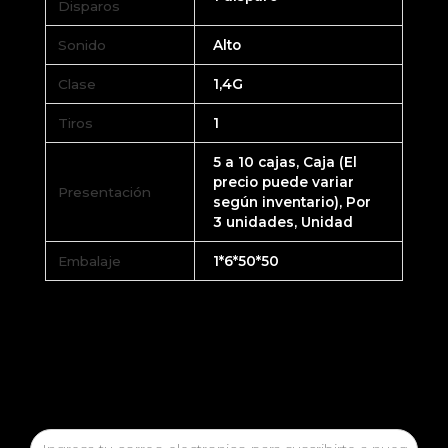
Disparos
Sonido
Alto
Clase
1,4G
Tiros
1
5 a 10 cajas, Caja (El
precio puede variar
Presentación
según inventario), Por
3 unidades, Unidad
Embalaje
1*6*50*50