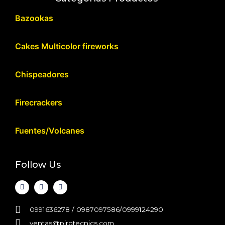
Bazookas
Cakes Multicolor fireworks
Chispeadores
Firecrackers
Fuentes/Volcanes
Follow Us
0991636278 / 0987097586/0999124290
ventas@pirotecnics.com​