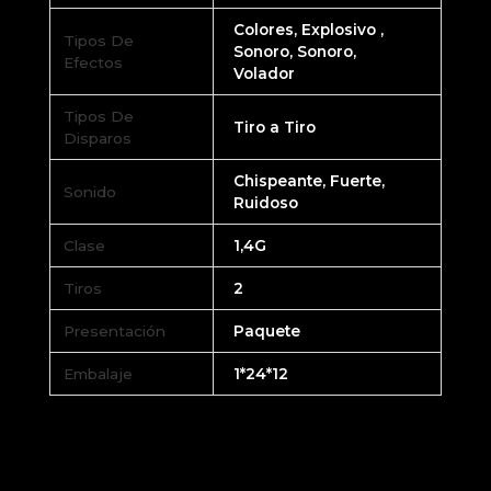
Colores, Explosivo ,
Tipos De
Sonoro, Sonoro,
Efectos
Volador
Tipos De
Tiro a Tiro
Disparos
Chispeante, Fuerte,
Sonido
Ruidoso
Clase
1,4G
Tiros
2
Presentación
Paquete
Embalaje
1*24*12