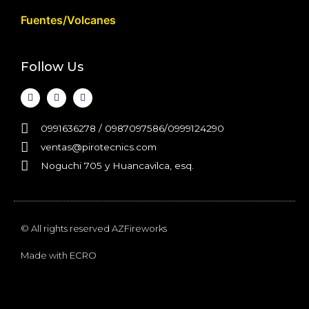
Fuentes/Volcanes
Follow Us
0991636278 / 0987097586/0999124290
ventas@pirotecnics.com​
Noguchi 705 y Huancavilca, esq.
© All rights reserved AZFireworks
Made with
ECRO