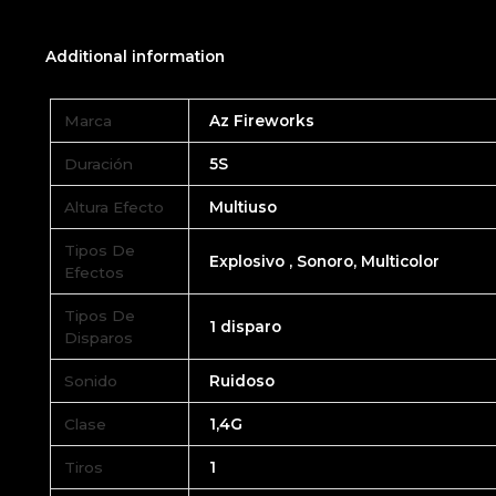
Additional information
Marca
Az Fireworks
Duración
5S
Altura Efecto
Multiuso
Tipos De
Explosivo , Sonoro, Multicolor
Efectos
Tipos De
1 disparo
Disparos
Sonido
Ruidoso
Clase
1,4G
Tiros
1