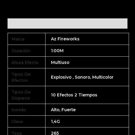
Additional information
Marca
Az Fireworks
Duración
1:00M
Altura Efecto
Multiuso
Tipos De
Explosivo , Sonoro, Multicolor
Efectos
Tipos De
10 Efectos 2 Tiempos
Disparos
Sonido
Alto, Fuerte
Clase
1,4G
Tiros
265