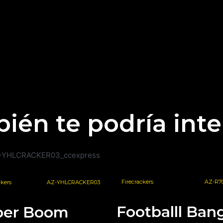
ién te podría inte
Firecrackers
AZ-R7
ckers
AZ-YHLCRACKER03
Footballl Ban
per Boom