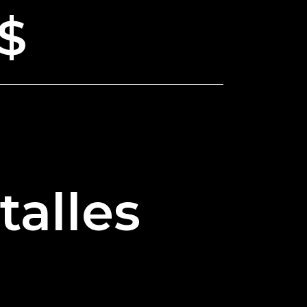
$
talles