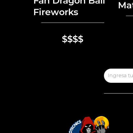
Fan Dragon Ball
Mat
Fireworks
$$$$