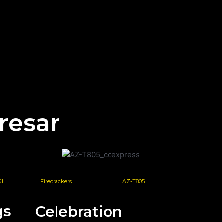
resar
01
Firecrackers
AZ-T805
gs
Celebration