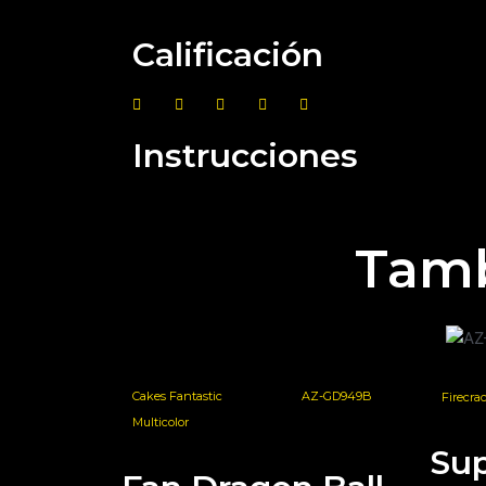
Calificación
Instrucciones
Tamb
Cakes Fantastic
AZ-GD949B
Firecra
Multicolor
Su